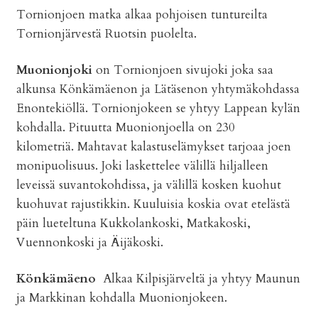
Tornionjoen matka alkaa pohjoisen tuntureilta
Tornionjärvestä Ruotsin puolelta.
Muonionjoki
on Tornionjoen sivujoki joka saa
alkunsa Könkämäenon ja Lätäsenon yhtymäkohdassa
Enontekiöllä. Tornionjokeen se yhtyy Lappean kylän
kohdalla. Pituutta Muonionjoella on 230
kilometriä. Mahtavat kalastuselämykset tarjoaa joen
monipuolisuus. Joki laskettelee välillä hiljalleen
leveissä suvantokohdissa, ja välillä kosken kuohut
kuohuvat rajustikkin. Kuuluisia koskia ovat etelästä
päin lueteltuna Kukkolankoski, Matkakoski,
Vuennonkoski ja Äijäkoski.
Könkämäeno
Alkaa Kilpisjärveltä ja yhtyy Maunun
ja Markkinan kohdalla Muonionjokeen.